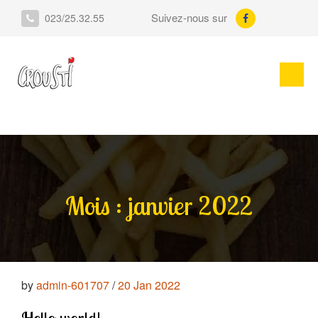
Suivez-nous sur
023/25.32.55
Mois :
janvier 2022
by
admin-601707
/
20 Jan 2022